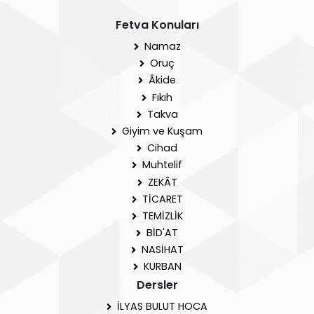
Fetva Konuları
Namaz
Oruç
Âkide
Fıkıh
Takva
Giyim ve Kuşam
Cihad
Muhtelif
ZEKÂT
TİCARET
TEMİZLİK
BİD'AT
NASİHAT
KURBAN
Dersler
İLYAS BULUT HOCA