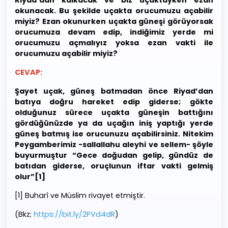
Riyad’dan kalkacak ve biz uçaktayken ezan
okunacak. Bu şekilde uçakta orucumuzu açabilir
miyiz? Ezan okunurken uçakta güneşi görüyorsak
orucumuza devam edip, indiğimiz yerde mi
orucumuzu açmalıyız yoksa ezan vakti ile
orucumuzu açabilir miyiz?
CEVAP:
Şayet uçak, güneş batmadan önce Riyad’dan
batıya doğru hareket edip giderse; gökte
olduğunuz sürece uçakta güneşin battığını
gördüğünüzde ya da uçağın iniş yaptığı yerde
güneş batmış ise orucunuzu açabilirsiniz. Nitekim
Peygamberimiz -sallallahu aleyhi ve sellem- şöyle
buyurmuştur “Gece doğudan gelip, gündüz de
batıdan giderse, oruçlunun iftar vakti gelmiş
olur”[1]
[1] Buharî ve Müslim rivayet etmiştir.
(Bkz;
https://bit.ly/2PVd4dR
)