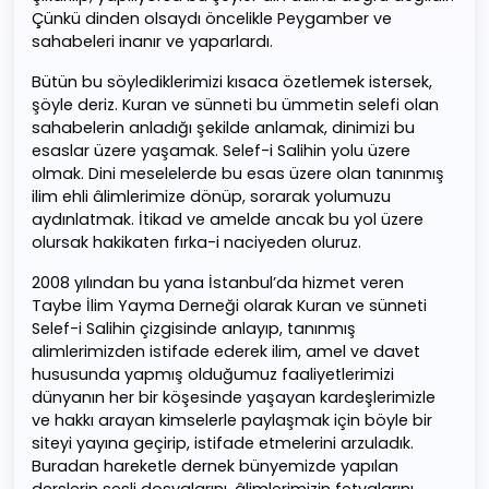
Çünkü dinden olsaydı öncelikle Peygamber ve
sahabeleri inanır ve yaparlardı.
Bütün bu söylediklerimizi kısaca özetlemek istersek,
şöyle deriz. Kuran ve sünneti bu ümmetin selefi olan
sahabelerin anladığı şekilde anlamak, dinimizi bu
esaslar üzere yaşamak. Selef-i Salihin yolu üzere
olmak. Dini meselelerde bu esas üzere olan tanınmış
ilim ehli âlimlerimize dönüp, sorarak yolumuzu
aydınlatmak. İtikad ve amelde ancak bu yol üzere
olursak hakikaten fırka-i naciyeden oluruz.
2008 yılından bu yana İstanbul’da hizmet veren
Taybe İlim Yayma Derneği olarak Kuran ve sünneti
Selef-i Salihin çizgisinde anlayıp, tanınmış
alimlerimizden istifade ederek ilim, amel ve davet
hususunda yapmış olduğumuz faaliyetlerimizi
dünyanın her bir köşesinde yaşayan kardeşlerimizle
ve hakkı arayan kimselerle paylaşmak için böyle bir
siteyi yayına geçirip, istifade etmelerini arzuladık.
Buradan hareketle dernek bünyemizde yapılan