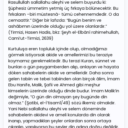
Rasullullah sallallahu aleyhi ve selem buyurdu ki:
Şüphesiz ümmetim yetmiş üç fırkaya bölünecektir. Bu
fırkaların –biri müstesnâ- tümü cehennemdedir. O da
cemaattir.” Diğer bir lafızda: “Bugün benim ve
ashâbımın üzerinde olduğu yol üzere olanlardır.”
(Tirmizi, Hasen Hadis, bkz: Şeyh el-Elbânî rahimehullah,
Cami’ut-Tirmizi, 2639)
Kurtuluşa eren topluluk içinde olup, olmadığımızı
görmek istiyorsak akide ve amellerimizi bu teraziye
koymamız gerekmektedir. Bu terazi Kuran, sünnet ve
bunları o gün peygamberden alıp, anlayan ve hayata
döken sahabelerin akide ve amelleridir. Daha sonra
gelen tabiin ve tebei tabiinden olan birçok âlim, İmam
Ebu Hanife, Malik, Şafii ve Ahmed gibi meşhur
kimselerin üzerinde olduğu dinde budur. İmam Malik’in
değimiyle, “O gün din olmayan şey bugünde din
olmaz.” (Şatibi, el-İ’tisam1/49) sözü ilkemiz olmalıdır.
Yani Nebi sallallahu aleyhi ve selem döneminde
sahabelerin akidevi ve ameli konularda din olarak
inanıp, yapmadıkları şeyler onlardan sonra ortaya
çıkarılıp, yapılıyorsa bu şeyler din adına doğru değildir.