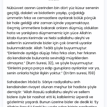
Nübüvvet asrının üzerinden bin dört yüz küsur senenin
geçtiği, dalalet ve bidatlerin yayılıp, çoğaldığı
ümmetin fırka ve cemaatlere ayrılarak bölük pörçük
bir hale geldiği ahir zaman içinde yaşamaktayız.
Geçmiş ümmetlere bakarak onların düşmüş oldukları
hata ve yanlışlara düşmememiz için yüce Allah’ın
kitabı Kuranı Kerimde ve Nebi sallallahu aleyhi ve
sellem’in sünnetinde bizler için çok önemli uyarılar
bulunmaktadır. Allah Teâlâ şöyle buyurmuştur:
“Dinlerinde ayrılığa düşüp fırka fırka olan, her fırkanın
da kendisinde bulunanla sevindiği müşriklerden
olmayınız.” (Rum Suresi, 32), ve şöyle buyurmuştur:
“Dinlerini parça parça edip guruplara ayrılanlar var ya,
senin onlarla hiçbir ilişkin yoktur.” (En’âm suresi, 159)
Sahabeden İrbâd b. Sâriye radiyallahu anh
kendisinden rivayet olunan meşhur bir hadiste şöyle
demiştir: “Allah Rasulü sallallahu aleyhi ve sellem
bizlere öyle bir nasihat etti ki, kalblerimiz ürperdi ve
gözlerimiz yaşardı. Bunun üzerine bizler de dedik ki: ‘Ey