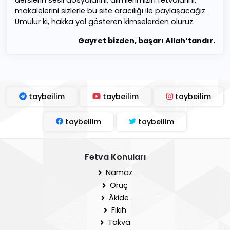
derslerin sesli dosyalarını, âlimlerimizin fetvalarını,
makalelerini sizlerle bu site aracılığı ile paylaşacağız.
Umulur ki, hakka yol gösteren kimselerden oluruz.
Gayret bizden, başarı Allah’tandır.
taybeilim
taybeilim
taybeilim
taybeilim
taybeilim
Fetva Konuları
Namaz
Oruç
Âkide
Fıkıh
Takva