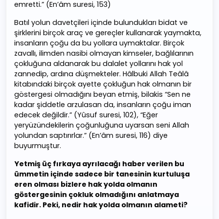
emretti.” (En’âm suresi, 153)
Batıl yolun davetçileri içinde bulundukları bidat ve
şirklerini birçok araç ve gereçler kullanarak yaymakta,
insanların çoğu da bu yollara uymaktalar. Birçok
zavallı, ilimden nasibi olmayan kimseler, bağlılarının
çokluğuna aldanarak bu dalalet yollarını hak yol
zannedip, ardına düşmekteler. Hâlbuki Allah Teâlâ
kitabındaki birçok ayette çokluğun hak olmanın bir
göstergesi olmadığını beyan etmiş, bilakis “Sen ne
kadar şiddetle arzulasan da, insanların çoğu iman
edecek değildir.” (Yûsuf suresi, 102), “Eğer
yeryüzündekilerin çoğunluğuna uyarsan seni Allah
yolundan saptırırlar.” (En’âm suresi, 116) diye
buyurmuştur.
Yetmiş üç fırkaya ayrılacağı haber verilen bu
ümmetin içinde sadece bir tanesinin kurtuluşa
eren olması bizlere hak yolda olmanın
göstergesinin çokluk olmadığını anlatmaya
kafidir. Peki, nedir hak yolda olmanın alameti?