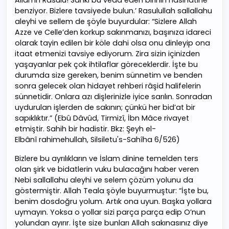
Allah’ın Rasulü! Sanki bu veda eden birinin nasihatine
benziyor. Bizlere tavsiyede bulun.’ Rasulullah sallallahu
aleyhi ve sellem de şöyle buyurdular: “Sizlere Allah
Azze ve Celle’den korkup sakınmanızı, başınıza idareci
olarak tayin edilen bir köle dahi olsa onu dinleyip ona
itaat etmenizi tavsiye ediyorum. Zira sizin içinizden
yaşayanlar pek çok ihtilaflar göreceklerdir. İşte bu
durumda size gereken, benim sünnetim ve benden
sonra gelecek olan hidayet rehberi râşid halifelerin
sünnetidir. Onlara azı dişlerinizle iyice sarılın. Sonradan
uydurulan işlerden de sakının; çünkü her bid’at bir
sapıklıktır.” (Ebû Dâvûd, Tirmizî, İbn Mâce rivayet
etmiştir. Sahih bir hadistir. Bkz: Şeyh el-
Elbânî rahimehullah, Silsiletu's-Sahîha 6/526)
Bizlere bu ayrılıkların ve İslam dinine temelden ters
olan şirk ve bidatlerin vuku bulacağını haber veren
Nebi sallallahu aleyhi ve selem çözüm yolunu da
göstermiştir. Allah Teala şöyle buyurmuştur: “İşte bu,
benim dosdoğru yolum. Artık ona uyun. Başka yollara
uymayın. Yoksa o yollar sizi parça parça edip O’nun
yolundan ayırır. İşte size bunları Allah sakınasınız diye