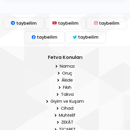
taybeilim
taybeilim
taybeilim
taybeilim
taybeilim
Fetva Konuları
Namaz
Oruç
Âkide
Fıkıh
Takva
Giyim ve Kuşam
Cihad
Muhtelif
ZEKÂT
TİCARET