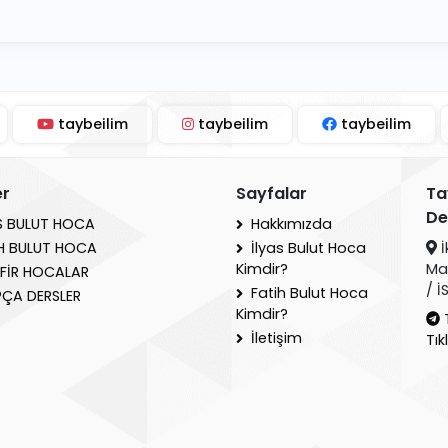
taybeilim
taybeilim
taybeilim
er
Sayfalar
Ta
De
S BULUT HOCA
Hakkımızda
İ
H BULUT HOCA
İlyas Bulut Hoca
Ma
Kimdir?
FİR HOCALAR
/ 
Fatih Bulut Hoca
ÇA DERSLER
Kimdir?
İletişim
Tık