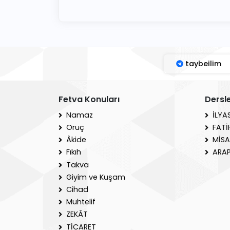
taybeilim
Fetva Konuları
Dersl
Namaz
İLYA
Oruç
FATİ
Âkide
MİSA
Fıkıh
ARAP
Takva
Giyim ve Kuşam
Cihad
Muhtelif
ZEKÂT
TİCARET