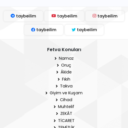
taybeilim
taybeilim
taybeilim
taybeilim
taybeilim
Fetva Konuları
Namaz
Oruç
Âkide
Fıkıh
Takva
Giyim ve Kuşam
Cihad
Muhtelif
ZEKÂT
TİCARET
TEMİZLİK