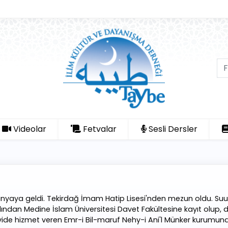
Videolar
Fetvalar
Sesli Dersler
dünyaya geldi. Tekirdağ İmam Hatip Lisesi'nden mezun oldu. S
. Ardından Medine İslam Üniversitesi Davet Fakültesine kayıt olu
ide hizmet veren Emr-i Bil-maruf Nehy-i Ani'l Münker kurumunda