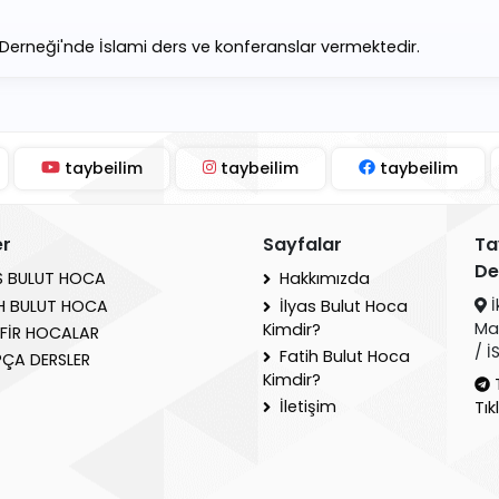
erneği'nde İslami ders ve konferanslar vermektedir.
taybeilim
taybeilim
taybeilim
er
Sayfalar
Ta
De
S BULUT HOCA
Hakkımızda
İ
H BULUT HOCA
İlyas Bulut Hoca
Ma
Kimdir?
FİR HOCALAR
/ 
Fatih Bulut Hoca
ÇA DERSLER
Kimdir?
İletişim
Tık