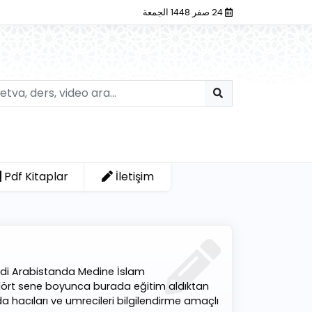
24 صفر 1448 الجمعة
Pdf Kitaplar
İletişim
uudi Arabistanda Medine İslam
p, dört sene boyunca burada eğitim aldıktan
 hacıları ve umrecileri bilgilendirme amaçlı