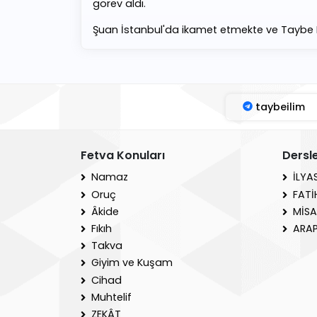
görev aldı.
Şuan İstanbul'da ikamet etmekte ve Taybe D
taybeilim
Fetva Konuları
Dersl
Namaz
İLYA
Oruç
FATİ
Âkide
MİSA
Fıkıh
ARAP
Takva
Giyim ve Kuşam
Cihad
Muhtelif
ZEKÂT