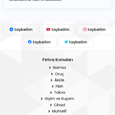
taybeilim
taybeilim
taybeilim
taybeilim
taybeilim
Fetva Konuları
Namaz
Oruç
Âkide
Fıkıh
Takva
Giyim ve Kuşam
Cihad
Muhtelif