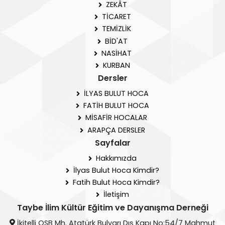
ZEKÂT
TİCARET
TEMİZLİK
BİD'AT
NASİHAT
KURBAN
Dersler
İLYAS BULUT HOCA
FATİH BULUT HOCA
MİSAFİR HOCALAR
ARAPÇA DERSLER
Sayfalar
Hakkımızda
İlyas Bulut Hoca Kimdir?
Fatih Bulut Hoca Kimdir?
İletişim
Taybe İlim Kültür Eğitim ve Dayanışma Derneği
İkitelli OSB Mh. Atatürk Bulvarı Dış Kapı No:54/7 Mahmut