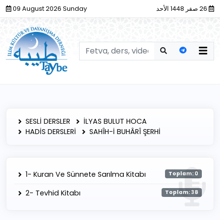
09 August 2026 Sunday
26 صفر 1448 الأحد
SESLİ DERSLER
İLYAS BULUT HOCA
HADİS DERSLERİ
SAHÎH-İ BUHÂRÎ ŞERHİ
1- Kuran Ve Sünnete Sarılma Kitabı
Toplam: 0
2- Tevhid Kitabı
Toplam: 38