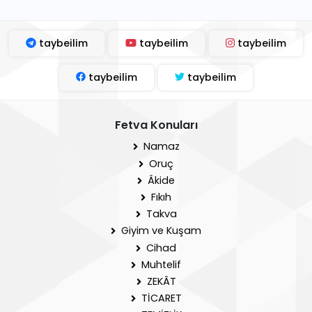
taybeilim
taybeilim
taybeilim
taybeilim
taybeilim
Fetva Konuları
Namaz
Oruç
Âkide
Fıkıh
Takva
Giyim ve Kuşam
Cihad
Muhtelif
ZEKÂT
TİCARET