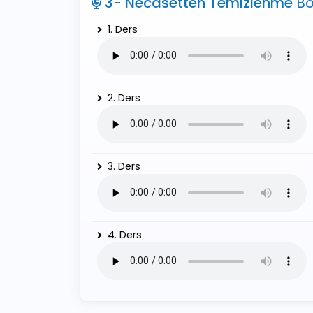
3- Necasetten Temizlenme
B
1. Ders
2. Ders
3. Ders
4. Ders