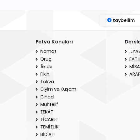
taybeilim
Fetva Konuları
Dersl
Namaz
İLYA
Oruç
FATİ
Âkide
MİSA
Fıkıh
ARAP
Takva
Giyim ve Kuşam
Cihad
Muhtelif
ZEKÂT
TİCARET
TEMİZLİK
BİD'AT