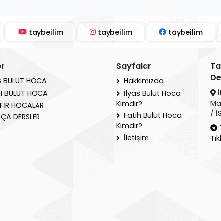
taybeilim
taybeilim
taybeilim
er
Sayfalar
Ta
De
S BULUT HOCA
Hakkımızda
İ
H BULUT HOCA
İlyas Bulut Hoca
Ma
Kimdir?
FİR HOCALAR
/ 
Fatih Bulut Hoca
ÇA DERSLER
Kimdir?
İletişim
Tık